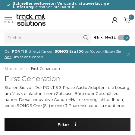
Schneller weltweiter Versand
und
zuverlässige
Lieferung
, direkt vor Ihre Haustür!
0
MENU
€
Inkl. MwSt.
Der
PONTIS
ist jetzt für den
SONOS Era 100
verfügbar. Klicken Sie
hier
, um es anzusehen.
Startseite
/
First Generation
First Generation
Stellen Sie vor: Der PONTIS 3-Phase Audio Adapter - die Lösung,
um Musik einfach in Ihrem Zuhause, Büro oder Geschäft zu
haben. Dieser innovative Adapter/Halter ermöglicht es Ihnen,
einen SONOS One (SL) in eine 3-Phasenschiene zu montieren.
Filter