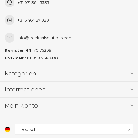
+31 071 364 5335
+31 6 464 27 020
info@trackrailsolutions.com
Register NR:
70175209
USt-IdNr.:
NL858175186B01
Kategorien
Informationen
Mein Konto