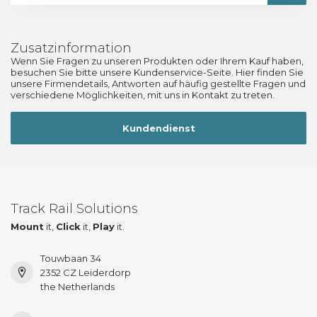
Zusatzinformation
Wenn Sie Fragen zu unseren Produkten oder Ihrem Kauf haben,
besuchen Sie bitte unsere Kundenservice-Seite. Hier finden Sie
unsere Firmendetails, Antworten auf häufig gestellte Fragen und
verschiedene Möglichkeiten, mit uns in Kontakt zu treten.
Kundendienst
Track Rail Solutions
Mount
it,
Click
it,
Play
it.
Touwbaan 34
2352 CZ Leiderdorp
the Netherlands