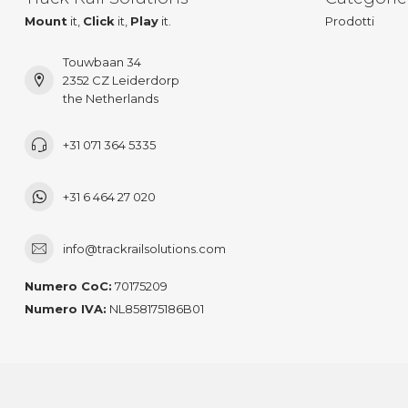
Mount
it,
Click
it,
Play
it.
Prodotti
Touwbaan 34
2352 CZ Leiderdorp
the Netherlands
+31 071 364 5335
+31 6 464 27 020
info@trackrailsolutions.com
Numero CoC:
70175209
Numero IVA:
NL858175186B01