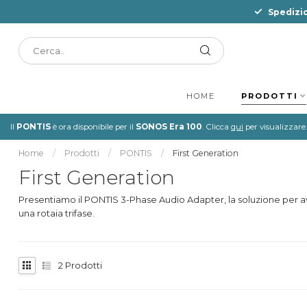
Spedizio
HOME
PRODOTTI
Il
PONTIS
è ora disponibile per il
SONOS Era 100
. Clicca
qui
per visualizzare.
Home
/
Prodotti
/
PONTIS
/
First Generation
First Generation
Presentiamo il PONTIS 3-Phase Audio Adapter, la soluzione per 
una rotaia trifase.
2
Prodotti