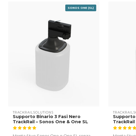
SONOS ONE (SL)
TRACKRAILSOLUTIONS
TRACKRAILS
Supporto Binario 3 Fasi Nero
Supporto 
TrackRail – Sonos One & One SL
TrackRail
Monta il tuo Sonos One o One SL senza
Monta il t