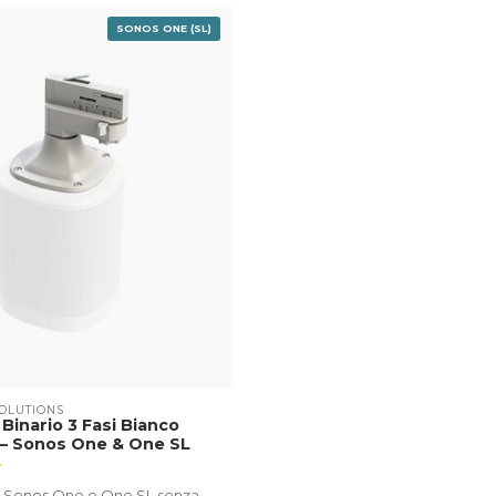
SONOS ONE (SL)
OLUTIONS
Binario 3 Fasi Bianco
 – Sonos One & One SL
uo Sonos One o One SL senza