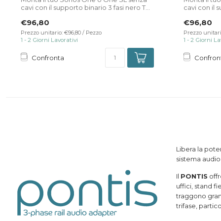
cavi con il supporto binario 3 fasi nero T...
cavi con il 
€96,80
€96,80
Prezzo unitario: €96,80 / Pezzo
Prezzo unitari
1 - 2 Giorni Lavorativi
1 - 2 Giorni La
Confronta
Confron
Libera la pot
sistema audio
Il
PONTIS
offr
uffici, stand f
traggono gran
trifase, parti