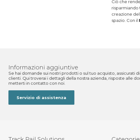
Ciò che rende
risparmiando t
creazione del 
spazio. Con il
Informazioni aggiuntive
Se hai domande sui nostri prodotti o sul tuo acquisto, assicurati di 
clienti. Qui troverai i dettagli della nostra azienda, risposte alle
metterti in contatto con noi.
Servizio di assistenza
Track Rail Solutions
Categorie