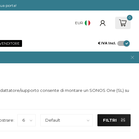
tua porta!
0
EUR
IVENDITORE
€
IVA Incl.
vo adattatore/supporto consente di montare un SONOS One (SL) su
strare:
FILTRI