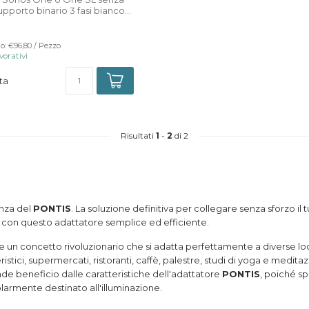
supporto binario 3 fasi bianco...
o: €96,80 / Pezzo
vorativi
ta
Risultati
1
-
2
di 2
enza del
PONTIS
. La soluzione definitiva per collegare senza sforzo il 
 con questo adattatore semplice ed efficiente.
e un concetto rivoluzionario che si adatta perfettamente a diverse loc
ieristici, supermercati, ristoranti, caffè, palestre, studi di yoga e medi
de beneficio dalle caratteristiche dell'adattatore
PONTIS
, poiché sp
colarmente destinato all'illuminazione.