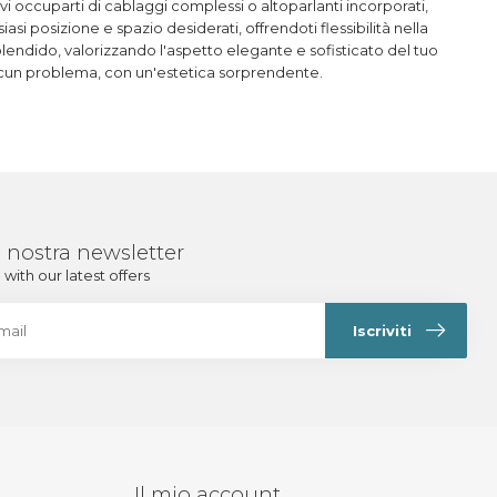
 devi occuparti di cablaggi complessi o altoparlanti incorporati,
i posizione e spazio desiderati, offrendoti flessibilità nella
lendido, valorizzando l'aspetto elegante e sofisticato del tuo
alcun problema, con un'estetica sorprendente.
lla nostra newsletter
with our latest offers
Iscriviti
Il mio account