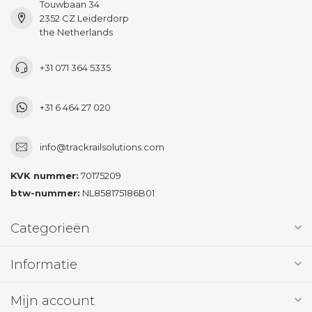
Touwbaan 34
2352 CZ Leiderdorp
the Netherlands
+31 071 364 5335
+31 6 464 27 020
info@trackrailsolutions.com
KVK nummer:
70175209
btw-nummer:
NL858175186B01
Categorieën
Informatie
Mijn account