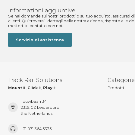
Informazioni aggiuntive
Se hai domande sui nostri prodotti o sul tuo acquisto, assicurati di 
clienti. Qui troverai i dettagli della nostra azienda, risposte alle
metterti in contatto con noi.
Servizio di assistenza
Track Rail Solutions
Categorie
Mount
it,
Click
it,
Play
it.
Prodotti
Touwbaan 34
2352 CZ Leiderdorp
the Netherlands
+31 071 364 5335