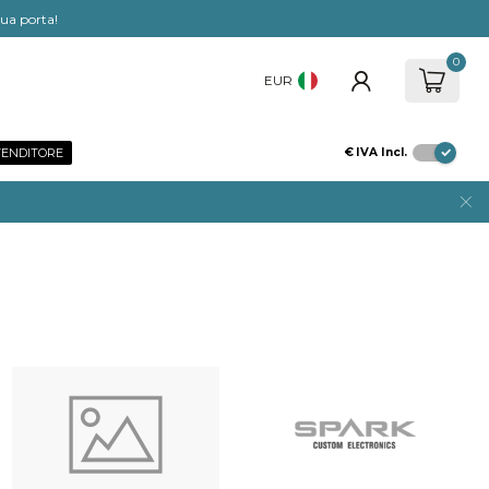
tua porta!
0
EUR
VENDITORE
€
IVA Incl.