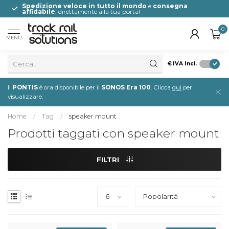
Spedizione veloce in tutto il mondo
e
consegna
affidabile
, direttamente alla tua porta!
0
MENU
€
IVA Incl.
Il
PONTIS
è ora disponibile per il
SONOS Era 100
. Clicca
qui
per
visualizzare.
Home
/
Tag
/
speaker mount
Prodotti taggati con speaker mount
FILTRI