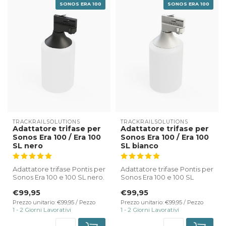
SONOS ERA 100
SONOS ERA 100
TRACKRAILSOLUTIONS
TRACKRAILSOLUTIONS
Adattatore trifase per
Adattatore trifase per
Sonos Era 100 / Era 100
Sonos Era 100 / Era 100
SL nero
SL bianco
Adattatore trifase Pontis per
Adattatore trifase Pontis per
Sonos Era 100 e 100 SL nero.
Sonos Era 100 e 100 SL
bianco.
€99,95
€99,95
✔ Collegamento dir...
✔ Collegamento d...
Prezzo unitario: €99,95 / Pezzo
Prezzo unitario: €99,95 / Pezzo
1 - 2 Giorni Lavorativi
1 - 2 Giorni Lavorativi