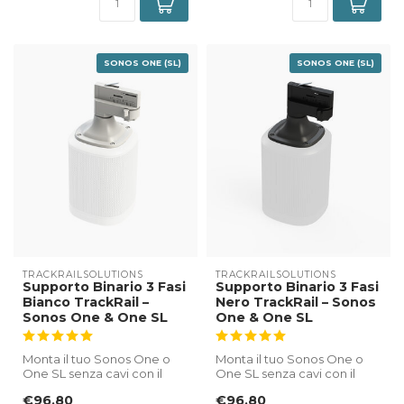
SONOS ONE (SL)
SONOS ONE (SL)
TRACKRAILSOLUTIONS
TRACKRAILSOLUTIONS
Supporto Binario 3 Fasi
Supporto Binario 3 Fasi
Bianco TrackRail –
Nero TrackRail – Sonos
Sonos One & One SL
One & One SL
Monta il tuo Sonos One o
Monta il tuo Sonos One o
One SL senza cavi con il
One SL senza cavi con il
supporto binario 3 fasi
supporto binario 3 fasi nero
€96,80
€96,80
bianco...
T...