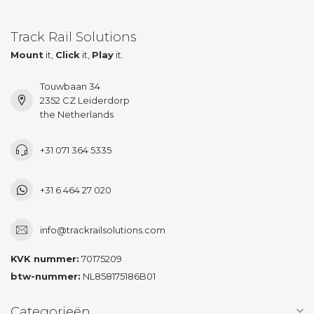
Track Rail Solutions
Mount
it,
Click
it,
Play
it.
Touwbaan 34
2352 CZ Leiderdorp
the Netherlands
+31 071 364 5335
+31 6 464 27 020
info@trackrailsolutions.com
KVK nummer:
70175209
btw-nummer:
NL858175186B01
Categorieën