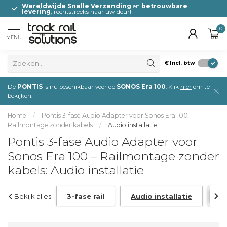
0
Wereldwijde Snelle Verzending
en
betrouwbare
levering
, rechtstreeks naar uw deur!
0
MENU
€
Incl. btw
De
PONTIS
is nu beschikbaar voor de
SONOS Era 100
. Klik
hier
om te
bekijken.
Home
/
Pontis 3-fase Audio Adapter voor Sonos Era 100 –
Railmontage zonder kabels
/
Audio installatie
Pontis 3-fase Audio Adapter voor
Sonos Era 100 – Railmontage zonder
kabels: Audio installatie
Bekijk alles
3-fase rail
Audio installatie
Ra