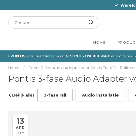
Wereld
HOME
PRODUC
De
PONTIS
is nu beschikbaar voor de
SONOS Era 100
. Klik
hier
om te bekij
Home
/
Pontis 3-fase Audio Adapter voor Sonos Era 100 – Railmo
Pontis 3-fase Audio Adapter v
Bekijk alles
3-fase rail
Audio installatie
13
APR
2025