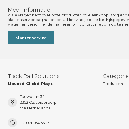
Meer informatie
Als je vragen hebt over onze producten of je aankoop, zorg er d
klantenservicepagina bezoekt. Hier vind je onze bedrijfsgegev
vragen en verschillende manieren om contact met ons op te ne
Klantenservice
Track Rail Solutions
Categori
Mount
it,
Click
it,
Play
it.
Producten
Touwbaan 34
2352 CZ Leiderdorp
the Netherlands
+31 071 364 5335