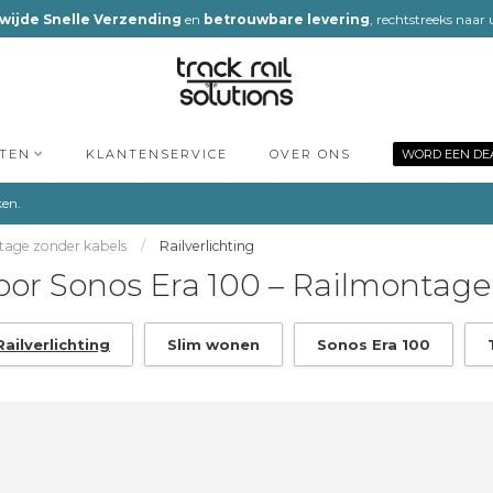
wijde Snelle Verzending
en
betrouwbare levering
, rechtstreeks naar
TEN
KLANTENSERVICE
OVER ONS
WORD EEN DE
ken.
ntage zonder kabels
/
Railverlichting
oor Sonos Era 100 – Railmontage 
Railverlichting
Slim wonen
Sonos Era 100