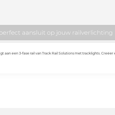
perfect aansluit op jouw railverlichting
an een 3-fase rail van Track Rail Solutions met tracklights. Creëer 