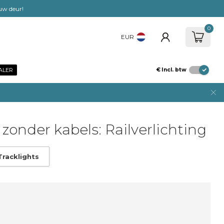
 uw deur!
0
EUR
ALER
€
Incl. btw
zonder kabels: Railverlichting
Tracklights