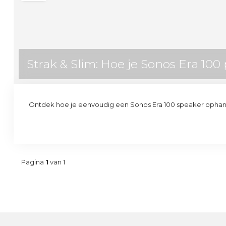
Strak & Slim: Hoe je Sonos Era 100 
Ontdek hoe je eenvoudig een Sonos Era 100 speaker ophangt a
Pagina
1
van 1