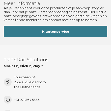
Meer informatie
Als je vragen hebt over onze producten of je aankoop, zorg er
dan voor dat je onze klantenservicepagina bezoekt. Hier vind je
onze bedrijfsgegevens, antwoorden op veelgestelde vragen en
verschillende manieren om contact met ons op te nemen.
Klantenservice
Track Rail Solutions
Mount
it,
Click
it,
Play
it.
Touwbaan 34
2352 CZ Leiderdorp
the Netherlands
+31 071 364 5335