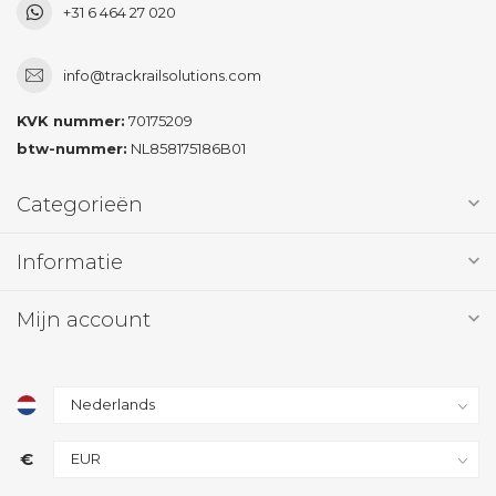
+31 6 464 27 020
info@trackrailsolutions.com
KVK nummer:
70175209
btw-nummer:
NL858175186B01
Categorieën
Informatie
Mijn account
€